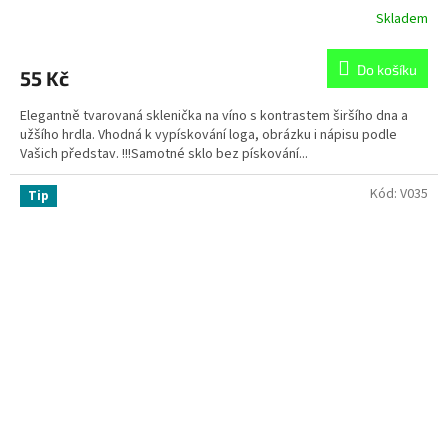
Skladem
Do košíku
55 Kč
Elegantně tvarovaná sklenička na víno s kontrastem širšího dna a
užšího hrdla. Vhodná k vypískování loga, obrázku i nápisu podle
Vašich představ. !!!Samotné sklo bez pískování...
Kód:
V035
Tip