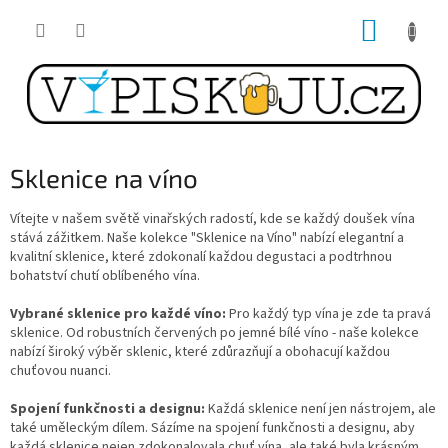
Přejít
NÁKUP
na
obsah
KOŠÍK
Sklenice na víno
Vítejte v našem světě vinařských radostí, kde se každý doušek vína
stává zážitkem. Naše kolekce "Sklenice na Víno" nabízí elegantní a
kvalitní sklenice, které zdokonalí každou degustaci a podtrhnou
bohatství chutí oblíbeného vína.
Vybrané sklenice pro každé víno:
Pro každý typ vína je zde ta pravá
sklenice. Od robustních červených po jemné bílé víno - naše kolekce
nabízí široký výběr sklenic, které zdůrazňují a obohacují každou
chuťovou nuanci.
Spojení funkčnosti a designu:
Každá sklenice není jen nástrojem, ale
také uměleckým dílem. Sázíme na spojení funkčnosti a designu, aby
každá sklenice nejen zdokonalovala chuť vína, ale také byla krásným