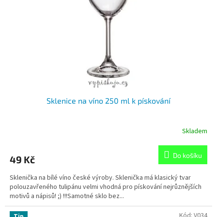
t
r
ů
o
d
u
k
t
ů
Sklenice na víno 250 ml k pískování
Skladem
Do košíku
49 Kč
Sklenička na bílé víno české výroby. Sklenička má klasický tvar
polouzavřeného tulipánu velmi vhodná pro pískování nejrůznějších
motivů a nápisů! ;) !!!Samotné sklo bez...
Kód:
V034
Tip