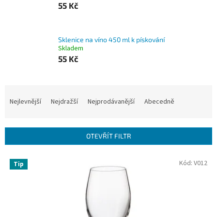
55 Kč
Sklenice na víno 450 ml k pískování
Skladem
55 Kč
Ř
a
Nejlevnější
Nejdražší
Nejprodávanější
Abecedně
z
e
n
OTEVŘÍT FILTR
í
p
V
Kód:
V012
r
Tip
ý
o
p
d
i
u
s
k
p