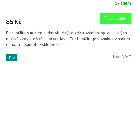
Skladem
Do košíku
85 Kč
Pivní půllitr s uchem, velmi vhodný pro pískování fotografií a jiných
motivů vždy dle Vašich představ ;) Tento půllitr je novinkou v našem
eshopu. !!!Samotné sklo bez...
Kód:
V047
Tip