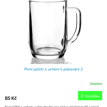
Pivní půllitr s uchem k pískování 2
Skladem
Do košíku
85 Kč
Pivní půllitr s uchem, velmi vhodný pro pískování fotografií a jiných