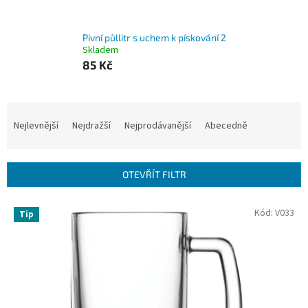
Pivní půllitr s uchem k pískování 2
Skladem
85 Kč
Ř
a
Nejlevnější
Nejdražší
Nejprodávanější
Abecedně
z
e
n
OTEVŘÍT FILTR
í
p
V
Kód:
V033
r
Tip
ý
o
p
d
i
u
s
k
p
t
r
ů