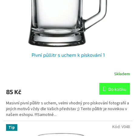
o
d
u
k
t
ů
Pivní půllitr s uchem k pískování 1
Skladem
Do košíku
85 Kč
Masivní pivní půllitr s uchem, velmi vhodný pro pískování fotografií a
jiných motivů vždy dle Vašich představ ;) Tento půllitr je novinkou v
našem eshopu. !!!Samotné...
Kód:
V048
Tip