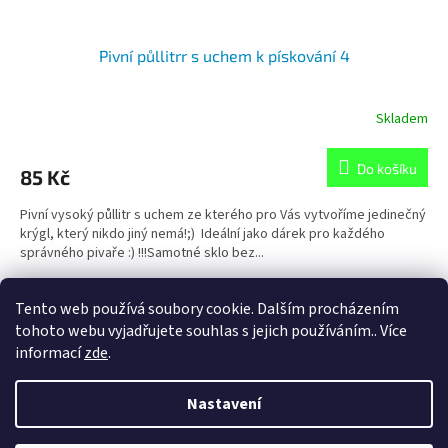
Pivní půllitrr s uchem k pískování 4
Skladem
Do košíku
85 Kč
Pivní vysoký půllitr s uchem ze kterého pro Vás vytvoříme jedinečný
krýgl, který nikdo jiný nemá!;) Ideální jako dárek pro každého
správného pivaře :) !!!Samotné sklo bez...
4
položek celkem
Tento web používá soubory cookie. Dalším procházením
O
v
tohoto webu vyjadřujete souhlas s jejich používáním.. Více
l
Z
informací
zde
.
á
á
d
Vytvořil Shoptet
p
Nastavení
a
a
c
t
í