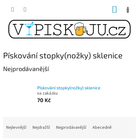
Přejít
NÁKUP
na
obsah
KOŠÍK
Pískování stopky(nožky) sklenice
Nejprodávanější
Pískování stopky(nožky) sklenice
na zakázku
70 Kč
Ř
a
Nejlevnější
Nejdražší
Nejprodávanější
Abecedně
z